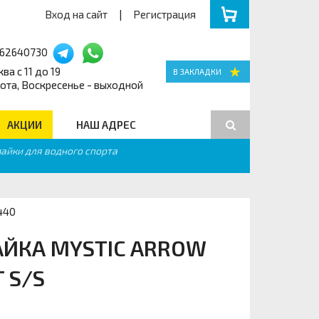
Вход на сайт
|
Регистрация
162640730
ва с 11 до 19
ота, Воскресенье - выходной
АКЦИИ
НАШ АДРЕС
айки для водного спорта
Поиск
440
ЙКА MYSTIC ARROW
 S/S