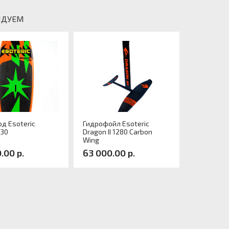
НДУЕМ
д Esoteric
Гидрофойл Esoteric
130
Dragon II 1280 Carbon
Wing
.00 р.
63 000.00 р.
л:
Артикул: