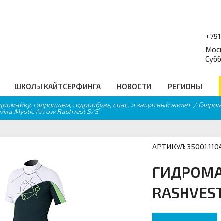
+79
Моск
Субб
ШКОЛЫ КАЙТСЕРФИНГА
НОВОСТИ
РЕГИОНЫ
идромайку, гидрошлем, гидрообувь, спас. и защитный жилет
Гидром
форум
Балансборды
_
йка Mystic Arrow Rashvest S/S
Q
Гидро Аксессуары
равочник
Подарочные сертификаты
еские ссылки
Промо
АРТИКУЛ: 35001.110
ГИДРОМА
RASHVEST