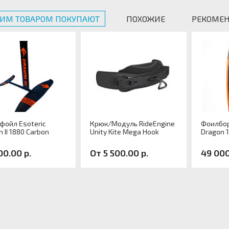
ТИМ ТОВАРОМ ПОКУПАЮТ
ПОХОЖИЕ
РЕКОМЕ
фойл Esoteric
Крюк/Модуль RideEngine
Фоилбор
 II 1880 Carbon
Unity Kite Mega Hook
Dragon 
00.00 р.
От 5 500.00 р.
49 000
кул:
Артикул:
Артику