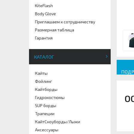
KiteFlash
Body Glove
Приглашаем к сотрудничеству
Размерная таблица
Гарантия
КАТАЛОГ
ПОДР
Кайты
Фойлинг
Кайтборды
О
Гидрокостюмы
SUP борды
Трапеции
КайтСноуборды/Лыжи
Аксессуары