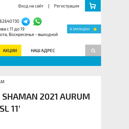
Вход на сайт
|
Регистрация
162640730
ва с 11 до 19
ота, Воскресенье - выходной
АКЦИИ
НАШ АДРЕС
Поиск
AM
 SHAMAN 2021 AURUM
L 11'