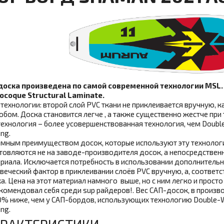
доска произведена по самой современной технологии MSL
coque Structural Laminate.
 технологии: второй слой PVC ткани не приклеивается вручную, 
обом. Доска становится легче , а также существенно жестче при
технология – более усовершенствованная технология, чем Double-
ing.
мным преимуществом досок, которые используют эту технологию
товляются не на заводе-производителя досок, а непосредствен
риала. Исключается потребность в использовании дополнитель
веческий фактор в приклеивании слоёв PVC вручную, а, соответс
а. Цена на этот материал намного выше, но с ним легко и просто
комендовал себя среди sup райдеров!. Вес САП-досок, в произв
0% ниже, чем у САП-бордов, использующих технологию Double-Wal
ing.