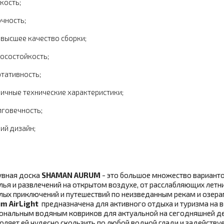
гкость;
очность;
ивысшее качество сборки;
носостойкость;
ртативность;
личные технические характеристики;
лговечность;
кий дизайн;
вная доска
SHAMAN AURUM
- это большое множество вариант
лья и развлечений на открытом воздухе, от расслабляющих летни
лых приключений и путешествий по неизведанным рекам и озера
m AirLight
предназначена для активного отдыха и туризма на 
ональным водяным ковриков для актуальной на сегодняшней де
оляет ей чудесно скользить по любой водной глади и задейству