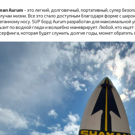
man Aurum
- это легкий, долговечный, портативный, супер безо
случаи жизни. Все это стало доступным благодаря форме с широк
атанному носу. SUP борд Aurum разработан для максимальной ун
ьзит по водной глади и волшебно маневрирует. Любой, кто ище
серфинга, которая будет служить долгие годы, может обратить