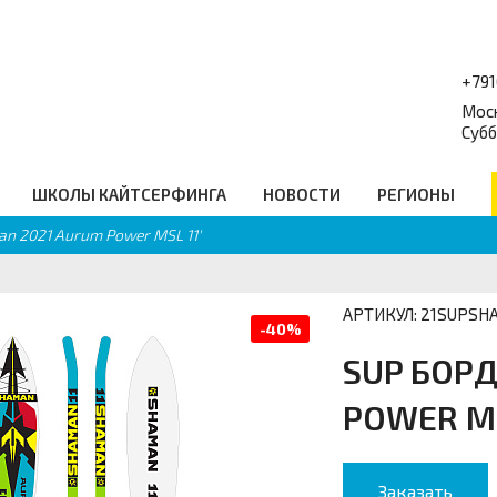
+79
Моск
Субб
ШКОЛЫ КАЙТСЕРФИНГА
НОВОСТИ
РЕГИОНЫ
n 2021 Aurum Power MSL 11'
форум
Балансборды
_
Q
Гидро Аксессуары
равочник
Подарочные сертификаты
еские ссылки
Промо
АРТИКУЛ: 21SUPSH
-40%
SUP БОРД
POWER MS
Заказать