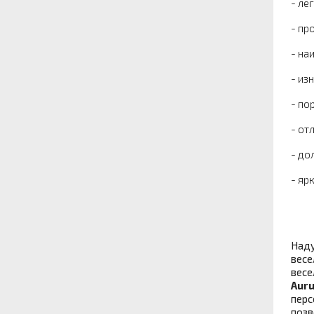
- ле
- пр
- на
- из
- по
- от
- до
- яр
Наду
весе
весе
Auru
перс
позв