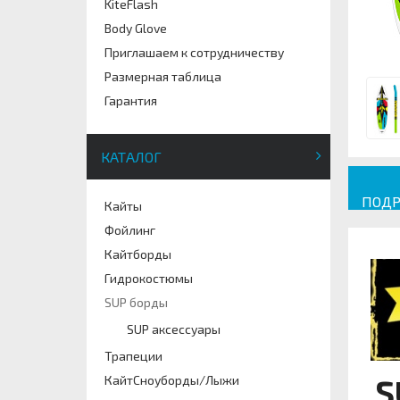
KiteFlash
Body Glove
Приглашаем к сотрудничеству
Размерная таблица
Гарантия
КАТАЛОГ
ПОДР
Кайты
Фойлинг
Кайтборды
Гидрокостюмы
SUP борды
SUP аксессуары
Трапеции
КайтСноуборды/Лыжи
S