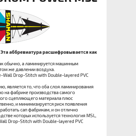
. Эта аббревиатура расшифровывается как
как обычно, а ламинируется машинным
 том же давлении воздуха.
Wall Drop-Stitch with Double-layered PVC
, является то, что оба слоя ламинирования
но на фабрике производства самого
ного сцепляющего материала плюс
твенно, и минимизируется риск появления
 работать сап фабрикам, и он отлично
одстве которых используется технология MSL,
l Drop-Stitch with Double-layered PVC