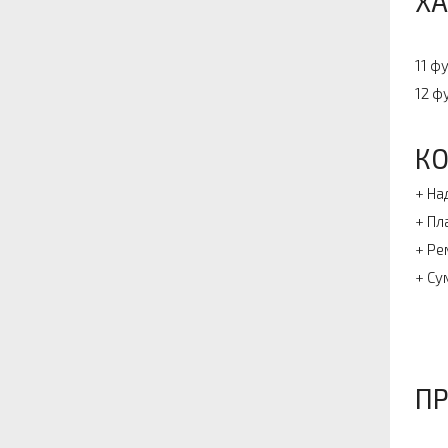
ХА
11 ф
12 ф
К
+ На
+ Пл
+ Ре
+ Су
П