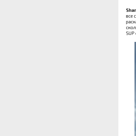
Sha
все 
раск
скол
SUP 