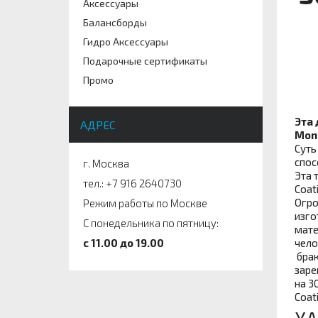
Аксессуары
Балансборды
Гидро Аксессуары
Подарочные сертификаты
Промо
Эта 
АДРЕС
Mono
Суть
спос
г. Москва
Эта 
тел.: +7 916 2640730
Coat
Огро
Режим работы по Москве
изго
С понедельника по пятницу:
мате
c 11.00 до 19.00
чело
брак
заре
на 3
Coat