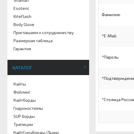
Shaman
Esoteric
Фамилия:
KiteFlash
Body Glove
Приглашаем к сотрудничеству
*
E-Mail:
Размерная таблица
Гарантия
*
Пароль:
КАТАЛОГ
*
Подтверждение
Кайты
Фойлинг
*
Столица России
Кайтборды
Гидрокостюмы
SUP борды
Трапеции
КайтСноуборды/Лыжи