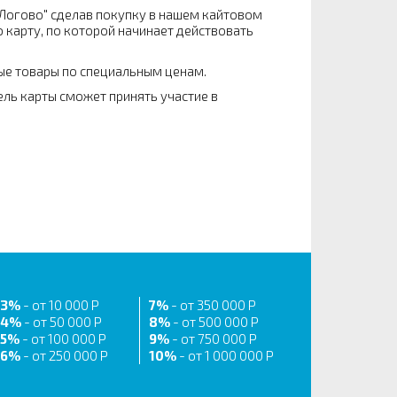
 Логово" сделав покупку в нашем кайтовом
ю карту, по которой начинает действовать
ые товары по специальным ценам.
ель карты сможет принять участие в
3%
- от 10 000 Р
7%
- от 350 000 Р
4%
- от 50 000 Р
8%
- от 500 000 Р
5%
- от 100 000 Р
9%
- от 750 000 Р
6%
- от 250 000 Р
10%
- от 1 000 000 Р