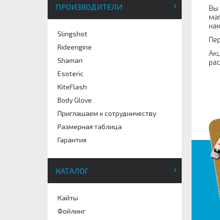
ПРОИЗВОДИТЕЛИ
Вы 
маг
нак
Slingshot
Пер
Rideengine
Акц
Shaman
рас
Esoteric
KiteFlash
Body Glove
Приглашаем к сотрудничеству
Размерная таблица
Гарантия
КАТАЛОГ
Кайты
Фойлинг