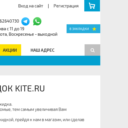
Вход на сайт
|
Регистрация
162640730
ва с 11 до 19
ота, Воскресенье - выходной
АКЦИИ
НАШ АДРЕС
Поиск
К KITE.RU
кидка.
комые, тем самым увеличивая Вам
идкой, прейдя к нам в магазин, или сделав