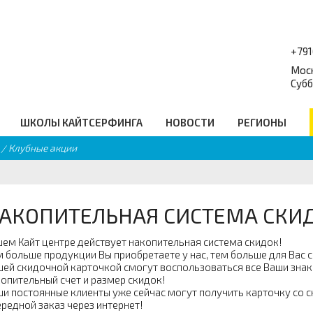
+79
Моск
Субб
ШКОЛЫ КАЙТСЕРФИНГА
НОВОСТИ
РЕГИОНЫ
Клубные акции
форум
Балансборды
_
Q
Гидро Аксессуары
равочник
Подарочные сертификаты
еские ссылки
Промо
АКОПИТЕЛЬНАЯ СИСТЕМА СКИДО
ем Кайт центре действует накопительная система скидок!
 больше продукции Вы приобретаете у нас, тем больше для Вас с
ей скидочной карточкой смогут воспользоваться все Ваши зна
опительный счет и размер скидок!
и постоянные клиенты уже сейчас могут получить карточку со ск
редной заказ через интернет!