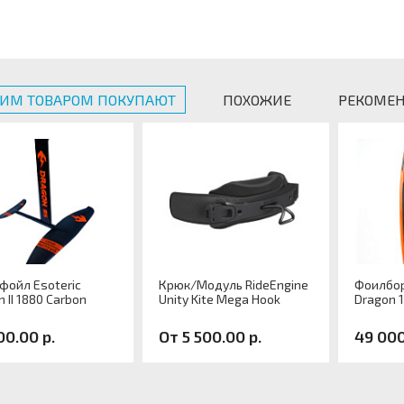
ТИМ ТОВАРОМ ПОКУПАЮТ
ПОХОЖИЕ
РЕКОМЕ
фойл Esoteric
Крюк/Модуль RideEngine
Фоилбор
 II 1880 Carbon
Unity Kite Mega Hook
Dragon 
00.00 р.
От 5 500.00 р.
49 000
кул:
Артикул:
Артику