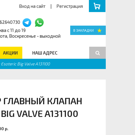
Вход на сайт
|
Регистрация
162640730
ва с 11 до 19
ота, Воскресенье - выходной
АКЦИИ
НАШ АДРЕС
soteric Big Valve A131100
Поиск
Р ГЛАВНЫЙ КЛАПАН
BIG VALVE A131100
00 р.