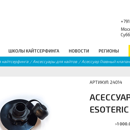
+79
Моск
Субб
ШКОЛЫ КАЙТСЕРФИНГА
НОВОСТИ
РЕГИОНЫ
я кайтсерфинга
Аксессуары для кайтов
Асессуар Главный клапан E
форум
Балансборды
_
Q
Гидро Аксессуары
равочник
Подарочные сертификаты
еские ссылки
Промо
АРТИКУЛ: 24014
АСЕССУА
ESOTERIC 
>
1 000.