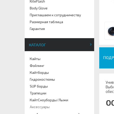
KiteFlash
Body Glove
Приглашаем к сотрудничеству
Размерная таблица
Гарантия
КАТАЛОГ
ПОДР
Кайты
Фойлинг
Кайтборды
Гидрокостюмы
Унив
SUP борды
Выби
обес
Трапеции
КайтСноуборды/Лыжи
О
Аксессуары