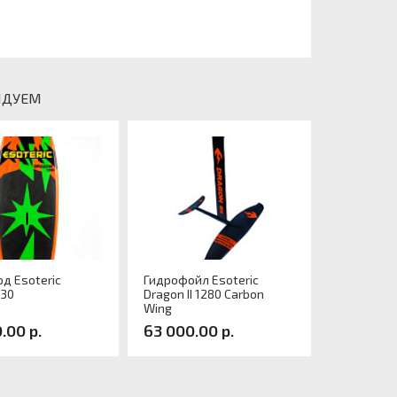
НДУЕМ
д Esoteric
Гидрофойл Esoteric
130
Dragon II 1280 Carbon
Wing
.00 р.
63 000.00 р.
л:
Артикул: