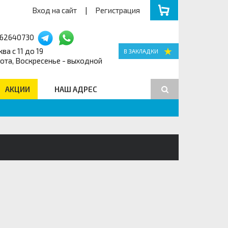
Вход на сайт
|
Регистрация
162640730
ва с 11 до 19
ота, Воскресенье - выходной
АКЦИИ
НАШ АДРЕС
Поиск