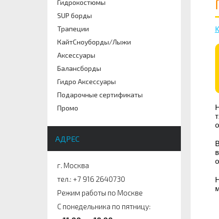
Гидрокостюмы
SUP борды
Трапеции
К
КайтСноуборды/Лыжи
Аксессуары
Балансборды
Гидро Аксессуары
Подарочные сертификаты
Н
Промо
т
о
АДРЕС
В
в
о
г. Москва
тел.: +7 916 2640730
Н
м
Режим работы по Москве
С понедельника по пятницу: