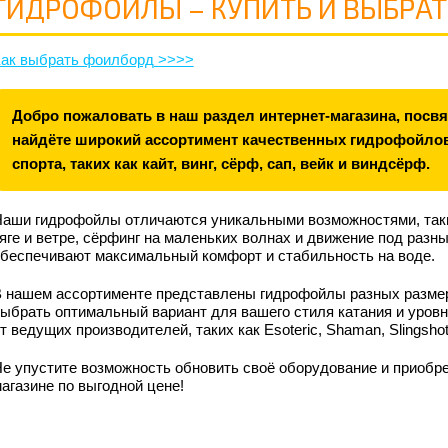
ГИДРОФОЙЛЫ – КУПИТЬ И ВЫБРА
ак выбрать фоилборд >>>>
Добро пожаловать в наш раздел интернет-магазина, пос
найдёте широкий ассортимент качественных гидрофойло
спорта, таких как кайт, винг, сёрф, сап, вейк и виндсёрф.
аши гидрофойлы отличаются уникальными возможностями, таки
яге и ветре, сёрфинг на маленьких волнах и движение под разн
беспечивают максимальный комфорт и стабильность на воде.
 нашем ассортименте представлены гидрофойлы разных размер
ыбрать оптимальный вариант для вашего стиля катания и уров
т ведущих производителей, таких как Esoteric, Shaman, Slingshot
е упустите возможность обновить своё оборудование и приобр
агазине по выгодной цене!