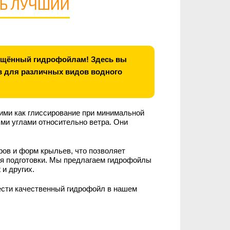
ТЬ ЛУЧШИЙ
вящённый гидрофойлам! Здесь вы
в для различных видов водного
ми как глиссирование при минимальной
ыми углами относительно ветра. Они
ов и форм крыльев, что позволяет
ня подготовки. Мы предлагаем гидрофойлы
 и других.
ести качественный гидрофойл в нашем