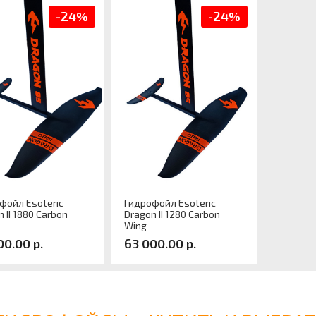
-24%
-24%
фойл Esoteric
Гидрофойл Esoteric
 II 1880 Carbon
Dragon II 1280 Carbon
Wing
00.00 р.
63 000.00 р.
кул
Артикул