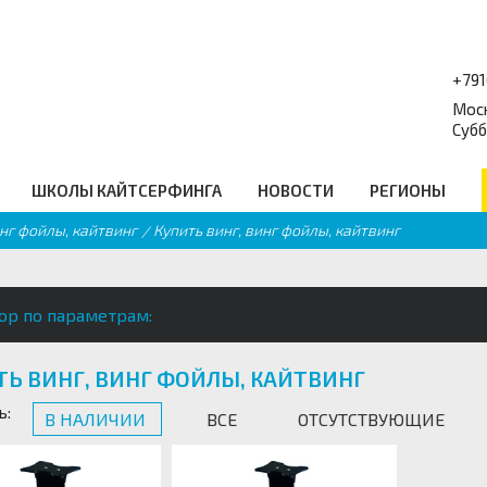
+79
Моск
Субб
ШКОЛЫ КАЙТСЕРФИНГА
НОВОСТИ
РЕГИОНЫ
инг фойлы, кайтвинг
Купить винг, винг фойлы, кайтвинг
форум
Балансборды
_
Q
Гидро Аксессуары
равочник
Подарочные сертификаты
еские ссылки
Промо
ор по параметрам:
ТЬ ВИНГ, ВИНГ ФОЙЛЫ, КАЙТВИНГ
ь:
В НАЛИЧИИ
ВСЕ
ОТСУТСТВУЮЩИЕ