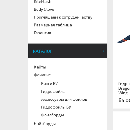
KiteFlash
Body Glove
Приглашаем к сотрудничеству
Размерная таблица
Гарантия
КАТАЛОГ
Кайты
Фойлинг
Гидро
Винги БУ
Dragon
Гидрофойлы
Wing
Аксессуары для фойлов
65 0
Гидрофойлы БУ
Фоилборды
Арти
Кайтборды