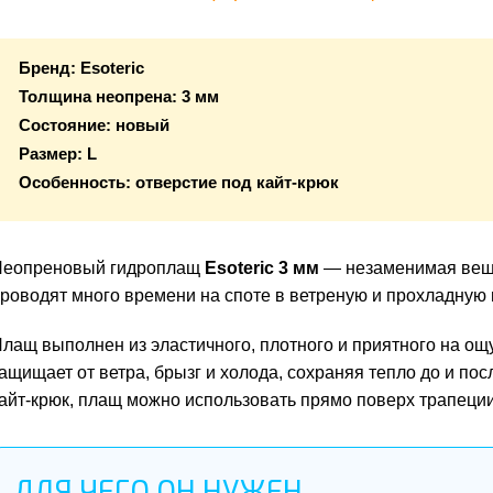
Бренд:
Esoteric
Толщина неопрена:
3 мм
Состояние:
новый
Размер:
L
Особенность:
отверстие под кайт-крюк
еопреновый гидроплащ
Esoteric 3 мм
— незаменимая вещь
роводят много времени на споте в ветреную и прохладную 
лащ выполнен из эластичного, плотного и приятного на ощ
ащищает от ветра, брызг и холода, сохраняя тепло до и по
айт-крюк, плащ можно использовать прямо поверх трапеции
ДЛЯ ЧЕГО ОН НУЖЕН