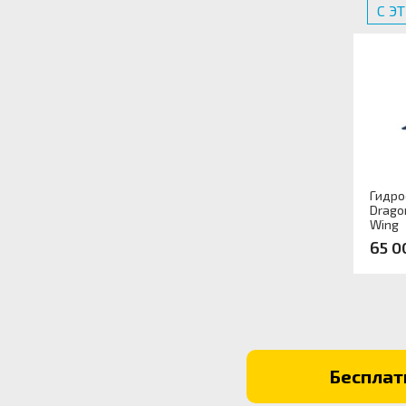
С Э
Гидро
Dragon
Wing
65 0
Арти
Бесплатн