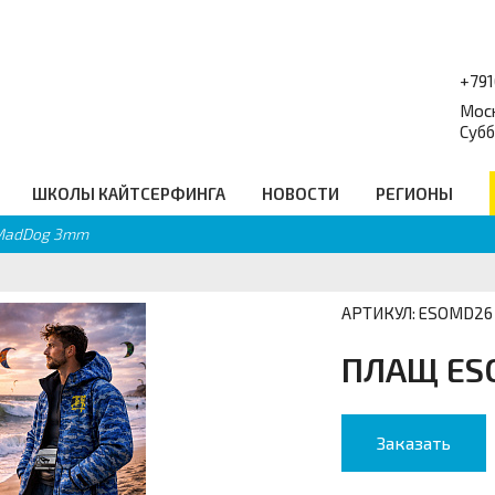
+79
Моск
Субб
ШКОЛЫ КАЙТСЕРФИНГА
НОВОСТИ
РЕГИОНЫ
 MadDog 3mm
форум
Балансборды
_
Q
Гидро Аксессуары
равочник
Подарочные сертификаты
еские ссылки
Промо
АРТИКУЛ: ESOMD26
ПЛАЩ ES
Заказать