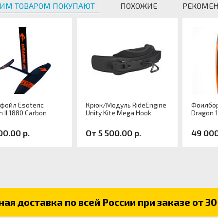
ТИМ ТОВАРОМ ПОКУПАЮТ
ПОХОЖИЕ
РЕКОМЕ
фойл Esoteric
Крюк/Модуль RideEngine
Фоилбор
 II 1880 Carbon
Unity Kite Mega Hook
Dragon 
00.00 р.
От 5 500.00 р.
49 000
кул:
Артикул:
Артику
ая доставка по всей России при заказе от 30