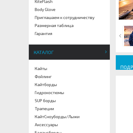
KiteFlash
Body Glove
Приглашаем к сотрудничеству
Размерная таблица
Гарантия
КАТАЛОГ
ПОДР
Кайты
Фойлинг
Кайтборды
Гидрокостюмы
SUP борды
Трапеции
КайтСноуборды/Лыжи
Аксессуары
Балансборды