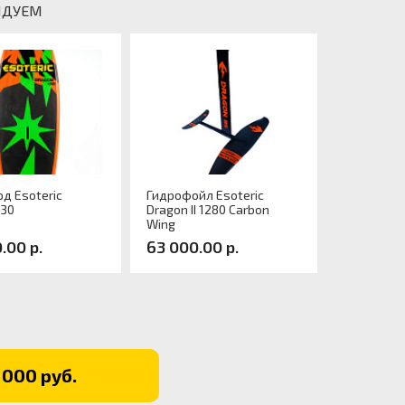
НДУЕМ
д Esoteric
Гидрофойл Esoteric
130
Dragon II 1280 Carbon
Wing
.00 р.
63 000.00 р.
л:
Артикул:
 000 руб.