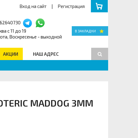
Вход на сайт
|
Регистрация
162640730
ва с 11 до 19
ота, Воскресенье - выходной
АКЦИИ
НАШ АДРЕС
Поиск
OTERIC MADDOG 3MM