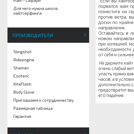
Кайт- сафари
Если вы кайтбор
порвался, вам п
Для чего нужна школа
поместите на се
кайтсерфинга
против ветра, в
доски по крайне
направление.
Оставайтесь в 
ПРОИЗВОДИТЕЛИ
новом направле
при излишней м
необходимости д
Slingshot
от себя и сильнее
Rideengine
Не держите кайт 
Shaman
очень слабый вет
упасть прямо вам
Esoteric
часов, а в услов
KiteFlash
дополнительно сл
предотвратит вы
Body Glove
его падение.
Приглашаем к сотрудничеству
Размерная таблица
Гарантия