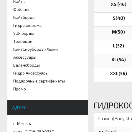
Кайты
XS (46)
Фойлинг
Кайтборды
S(48)
Гидрокостюмы
M(50)
SUP борды
Трапеции
L(52)
КайтСноуборды/Лыжи
Аксессуары
XL(54)
Балансборды
Гидро Аксессуары
XXL(56)
Подарочные сертификаты
Промо
ГИДРОКО
АДРЕС
Размер(Body Gl
г. Москва
тел.: +7 916 2640730