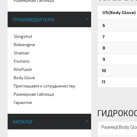
Размерная таблица
US(Body Glove)
ПРОИЗВОДИТЕЛИ
6
Slingshot
7
Rideengine
8
Shaman
9
Esoteric
KiteFlash
10
Body Glove
11
Приглашаем к сотрудничеству
Размерная таблица
Гарантия
ГИДРОКО
КАТАЛОГ
Размер(Body Glo