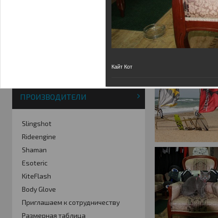
Фотогалерея
Кайт видео
Кайт - форум
Кайт FAQ
Кайт справочник
Тематические ссылки
Кайт Кот
ПРОИЗВОДИТЕЛИ
Slingshot
Rideengine
Shaman
Esoteric
KiteFlash
Body Glove
Приглашаем к сотрудничеству
Размерная таблица