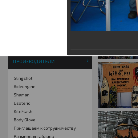
Фотогалерея
Кайт видео
Кайт - форум
Кайт FAQ
Кайт справочник
Тематические ссылки
ПРОИЗВОДИТЕЛИ
Slingshot
Rideengine
Shaman
Esoteric
KiteFlash
Body Glove
Приглашаем к сотрудничеству
Размерная таблица