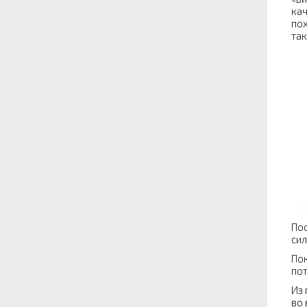
кач
пох
так
Пос
сил
Пок
пот
Из 
во 