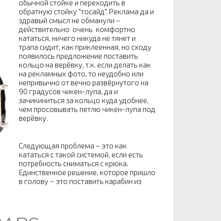
обычной стойке и переходить в
обратную стойку "тосайд". Реклама да и
здравый смысл не обманули –
действительно очень комфортно
кататься, ничего никуда не тянет и
трапа сидит, как приклеенная, но сходу
появилось предложение поставить
кольцо на верёвку, т.к. если делать как
на рекламных фото, то неудобно или
непривычно от вечно развёрнутого на
90 градусов чикен-лупа, да и
зачикиниться за кольцо куда удобнее,
чем просовывать петлю чикен-лупа под
верёвку.
Следующая проблема – это как
кататься с такой системой, если есть
потребность сниматься с крюка.
Единственное решение, которое пришло
в голову – это поставить карабин из