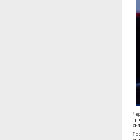
Чер
тра
сил
Пос
«ви