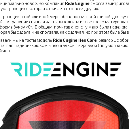
нципиально новое. Но компания
Ride Engine
смогла заинтригов
ую трапецию, которая отличается от всех других.
 трапеции в той или иной мере обладают мягкой спиной, для луч
й же трапеции спинная часть выполнена из жёсткого материала
форме букву «С». В общем, почитав анонс, у меня была надежда,
орая бы сидела и не сползала, как сидячая, но при этом была бы в
азали мы на тесты модель
Ride Engine Hex Core
размер L с обо
та: площадкой-крюком и площадкой с верёвкой (по умолчанию т
ймов.