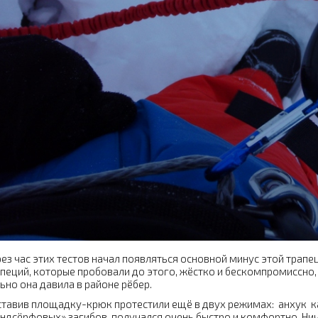
ез час этих тестов начал появляться основной минус этой трапе
пеций, которые пробовали до этого, жёстко и бескомпромиссно,
ьно она давила в районе рёбер.
тавив площадку-крюк протестили ещё в двух режимах: анхук ка
ндсёрфовых» загибов получался очень быстро и комфортно. Нич