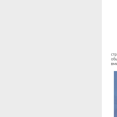
стр
обы
вме