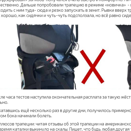
ественно. Дальше попробовали трапецию в режиме «новичка» - п
одить с ним туда- сюда и резко запускать в зенит. Рывки вверх т
 хорошо, как сидячки и чуть-чуть подсползала, но всё равно сид
ле часа тестов наступила окончательная расплата за такую жёст
ьно.
атавшись ещё несколько раз в другие дни, получилось примерно 
ом бока начинали болеть.
плюсов трапеции: читая отзывы об этой трапеции на американско
время каталки выкинуло на скалы. Пишет, что будь любая другая 