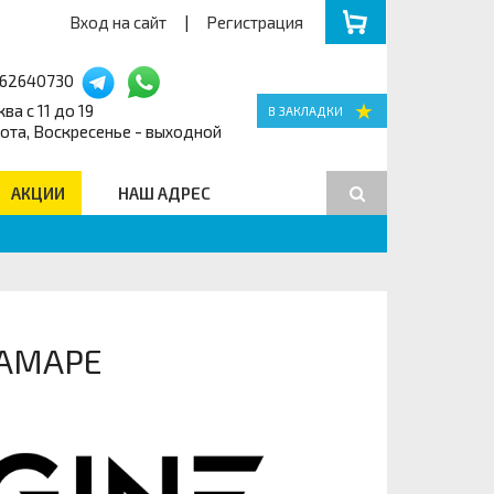
Вход на сайт
|
Регистрация
162640730
ва с 11 до 19
ота, Воскресенье - выходной
АКЦИИ
НАШ АДРЕС
Поиск
САМАРЕ