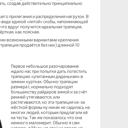
ать, создав действительно принципиально
шего прилегания и распределения нагрузок. В
 в виде единой «литой» скобы, напоминающей
 что вдруг получится идеальная трапеция,
ёрткая, как поясная.
ими возможными вариантами крепления
рапеция продаётся без них) длинной 10
Первое небольшое разочарование
ждало нас при попытке дать потестить
трапецию «упитанным дяденькам» в
зимних куртках. Обычно трапеции
размера L нормально подходят
большинству райдеров зимой и за счёт
ремней утягиваются, или
растягиваются, но эта трапеция из-за
жёсткой формы ну никак не садилась на
многих людей, которым предлагали её
на тесты. Так же показалось что она
немного маломерит. Обычно я сам
катаюсь в Мках, но эта Lка идеально