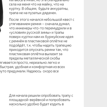
села на меня что на майку, что на
куртку. В общем, будьте аккуратны,
трапа не на пузатых дяденек.
После этого начался небольшой квест с
утягиванием ремня – сначала думал,
что инженеры что-то перемудрили и в
«условиях русской зимы» и трапы
поверх куртки нам их буржуйские идея
с ремнём в пластиковой оплётке не
подойдёт, т.к. чтобы надеть трапецию
приходится опускать ремни так, что
пластиковая оплётка вылазит за
пределы металлической скобы
гивается просто, нереально легко и
 быстрая, удобная и комфортная из всех
руто придумали. Надеюсь скоро все
Для начала решили опробовать трапу с
площадкой-верёвкой и попробовать
насколько удобно будет ездить в