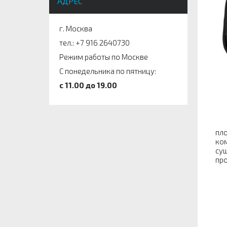
АДРЕС
г. Москва
тел.: +7 916 2640730
Режим работы по Москве
С понедельника по пятницу:
c 11.00 до 19.00
пло
ком
сущ
про