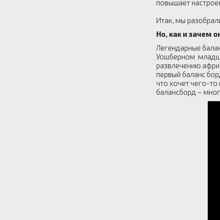
повышает настрое
Итак, мы разобрал
Но, как и зачем 
Легендарные бала
Уошберном младши
развлечению африк
первый баланс бор
что хочет чего-то 
балансборд – мног