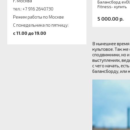
г. Москва
Балансборд evOl
Fitness- купить
тел.: +7 916 2640730
Режим работы по Москве
5 000.00 р.
С понедельника по пятницу:
c 11.00 до 19.00
В нынешнее время 
культовое. Так же
сподвижники, но и
выступлениях, вед
с чего начать, ес
балансборду, или 