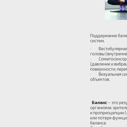
Поддержание балан
систем.
· Вестибулярная 
головы (внутренне
· Соматосенсорная
(давление и вибр
поверхности; пере
· Визуальная сист
объектов.
Баланс
– это рез
организма: зрител
и проприоцепции (
или потеря функци
баланса.