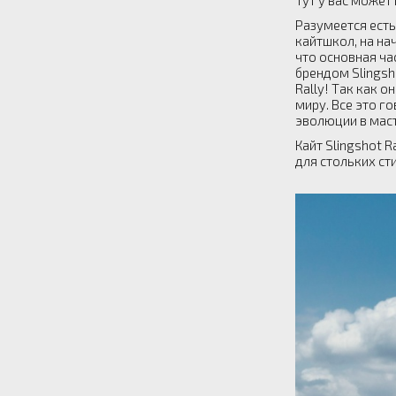
Тут у вас может
Разумеется есть
кайтшкол, на на
что основная ч
брендом Slingsh
Rally! Так как 
миру. Все это г
эволюции в маст
Кайт Slingshot 
для стольких ст