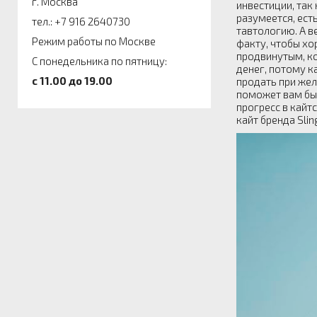
г. Москва
инвестиции, так
разумеется, ест
тел.: +7 916 2640730
тавтологию. А в
Режим работы по Москве
факту, чтобы хо
продвинутым, к
С понедельника по пятницу:
денег, потому к
c 11.00 до 19.00
продать при жел
поможет вам быс
прогресс в кайт
кайт бренда Sli