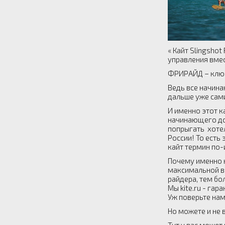
« Кайт Slingsho
управления вмес
ФРИРАЙД – ключ
Ведь все начина
дальше уже сами
И именно этот к
начинающего до 
попрыгать хотел
России! То есть
кайт термин по-
Почему именно к
максимальной в
райдера, тем бо
Мы kite.ru - га
Уж поверьте на
Но можете и не в