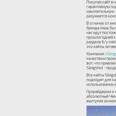
Покупая кайт в 
гарантийную под
накопительную к
разумеется конс
В отличие от мн
бренда лишь бы 
нас идут постоя
прошлогодней ка
разделе б/у кай
это кайты летав
Компания
«Sling
качеством произ
вот, что привле
Slingshot - про
Все кайты Sling
подходят для ка
использование и
Прорайдером и л
абсолютный Чемп
выступая за меж