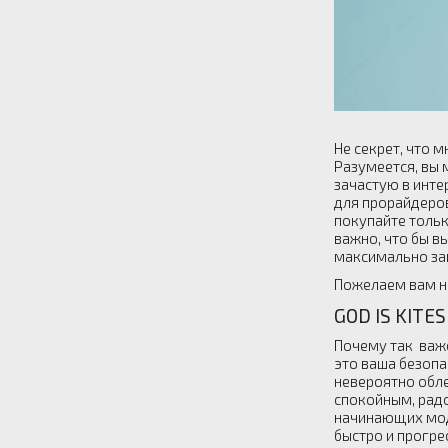
Не секрет, что 
Разумеется, вы 
зачастую в инте
для прорайдеров
покупайте тольк
важно, что бы в
максимально заи
Пожелаем вам н
GOD IS KITE
Почему так важе
это ваша безопа
невероятно обле
спокойным, рад
начинающих моде
быстро и прогре