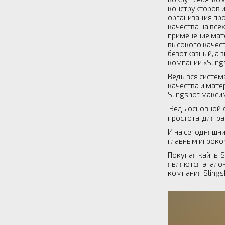
конструкторов 
организация пр
качества на все
применение мат
высокого качест
безотказный, а 
компании «Sling
Ведь вся систем
качества и мат
Slingshot макси
Ведь основной 
простота для ра
И на сегодняшни
главным игроко
Покупая кайты S
являются эталон
компания Sli