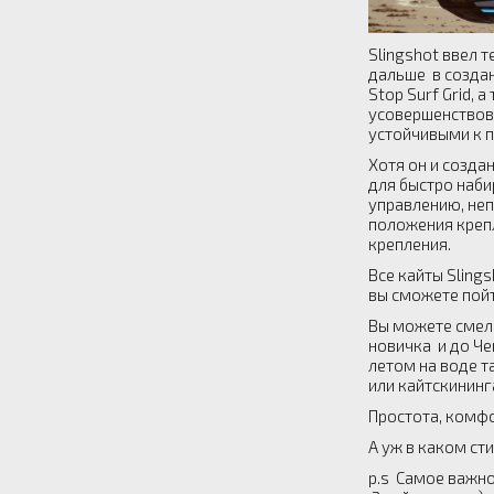
Slingshot ввел 
дальше в создан
Stop Surf Grid,
усовершенствов
устойчивыми к 
Хотя он и созда
для быстро наб
управлению, неп
положения крепл
крепления.
Все кайты Sling
вы сможете пойт
Вы можете смело
новичка и до Че
летом на воде т
или кайтскининг
Простота, комфо
А уж в каком ст
p.s Самое важно