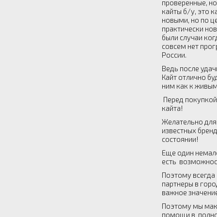
проверенные, но
кайты б/у, это 
новыми, но по ц
практически нов
были случаи ког
совсем нет прог
России.
Ведь после удач
Кайт отлично бу
ним как к живым
Перед покупкой 
кайта!
Желательно для 
известных бренд
состоянии!
Еще один немало
есть возможност
Поэтому всегда 
партнеры в горо
важное значени
Поэтому мы макс
помощи в полно