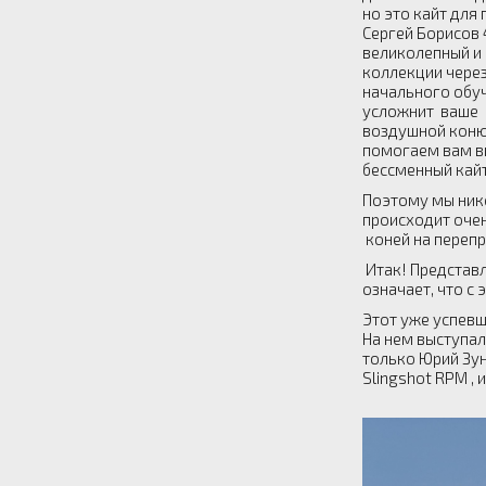
но это кайт для
Сергей Борисов 
великолепный и
коллекции через
начального обуч
усложнит ваше в
воздушной конюш
помогаем вам вы
бессменный кайт
Поэтому мы нико
происходит очен
коней на перепр
Итак! Представл
означает, что с
Этот уже успевш
На нем выступал
только Юрий Зун
Slingshot