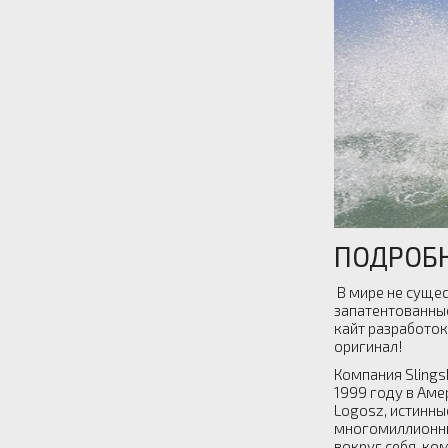
ПОДРОБН
В мире не сущес
запатентованные
кайт разработок
оригинал!
Компания Slings
1999 году в Аме
Logosz, истинны
многомиллионны
вокруг себя ком