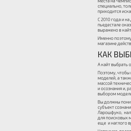
места на Чемпио
специально, тол
приходится иска
С 2010 года и н
пьедестале оказ
выражено в кайт
Именно поэтому 
магазине действ
КАК ВЫБ
А кайт выбрать 
Поэтому, чтобы 
моделей, а такж
массой техничес
и осознания и, 
выбором модели
Вы должны поним
субъект сознани
Ларошфуко, нали
для поисковых м
еще и наглого в