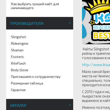
Как выбрать лучший кайт для
начинающего
ПРОИЗВОДИТЕЛИ
Slingshot
Rideengine
Кайты Slingshot
Shaman
рейлы и трампл
Esoteric
голосовании в и
KiteFlash
http://www.iksu
Body Glove
Мало какой брен
места на Чемпио
Приглашаем к сотрудничеству
специально, тол
Размерная таблица
приходится иска
Гарантия
С 2010 года и н
пьедестале оказ
выражено в кайт
КАТАЛОГ
Именно поэтому 