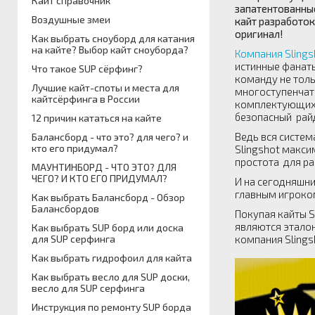
Кайт справочник
запатентованны
Воздушные змеи
кайт разработок
оригинал!
Как выбрать сноуборд для катания
на кайте? Выбор кайт сноуборда?
Компания Slings
истинные фанаты
Что такое SUP сёрфинг?
команду не толь
Лучшие кайт-споты и места для
многоступенчаты
кайтсёрфинга в России
комплектующих т
безопасный райд
12 причин кататься на кайте
Ведь вся систем
Балансборд - что это? для чего? и
кто его придумал?
Slingshot макси
простота для ра
МАУНТИНБОРД - ЧТО ЭТО? ДЛЯ
ЧЕГО? И КТО ЕГО ПРИДУМАЛ?
И на сегодняшни
главным игроко
Как выбрать Балансборд - Обзор
Балансбордов
Покупая кайты S
являются эталон
Как выбрать SUP борд или доска
компания Sli
для SUP серфинга
Как выбрать гидрофоил для кайта
Как выбрать весло для SUP доски,
весло для SUP серфинга
Инструкция по ремонту SUP борда