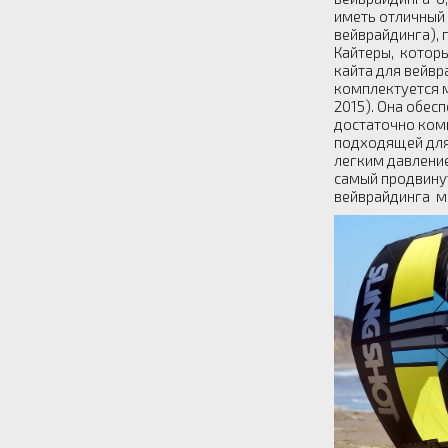
иметь отличный 
вейврайдинга), 
Кайтеры, котор
кайта для вейвр
комплектуется м
2015). Она обес
достаточно комп
подходящей для 
легким давление
самый продвинут
вейврайдинга мо