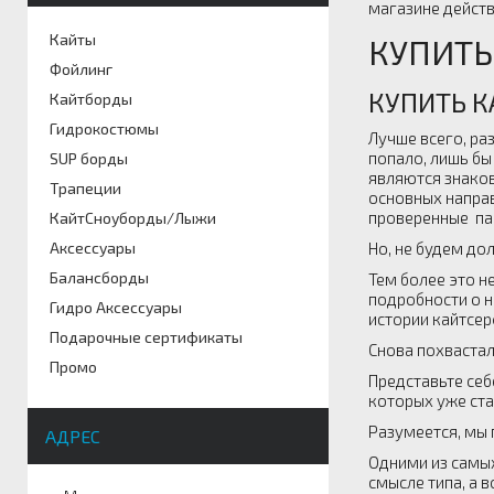
магазине действ
Кайты
КУПИТЬ
Фойлинг
КУПИТЬ К
Кайтборды
Гидрокостюмы
Лучше всего, ра
попало, лишь бы
SUP борды
являются знаков
Трапеции
основных направ
проверенные пар
КайтСноуборды/Лыжи
Аксессуары
Но, не будем дол
Балансборды
Тем более это не
подробности о н
Гидро Аксессуары
истории кайтсер
Подарочные сертификаты
Снова похвастал
Промо
Представьте себ
которых уже ста
Разумеется, мы 
АДРЕС
Одними из самых
смысле типа, а 