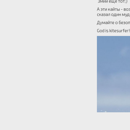
Змий еще тот;)
А эти кайты - в
сказал один муд
Думайте о безоп
God is kitesurfer!