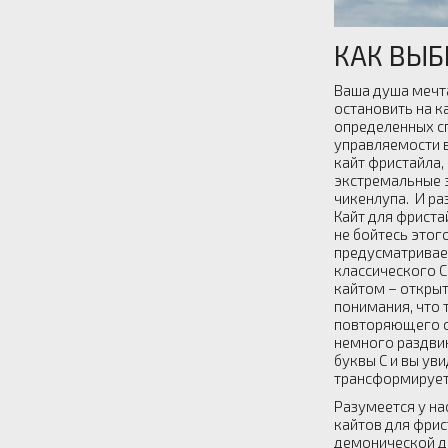
КАК ВЫБ
Ваша душа мечт
остановить на к
определенных с
управляемости в
кайт фристайла,
экстремальные э
чикенлупа.
И ра
Кайт для фриста
не бойтесь этого
предусматривае
классического С
кайтом – открыт
понимания, что 
повторяющего о
немного раздвин
буквы С и вы уви
трансформируетс
Разумеется у на
кайтов для фрис
демонической ди