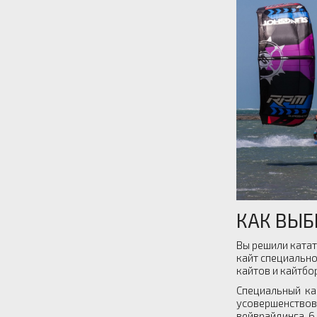
КАК ВЫБ
Вы решили катат
кайт специальн
кайтов и кайтбо
Специальный ка
усовершенствова
вейврайдинга 6,