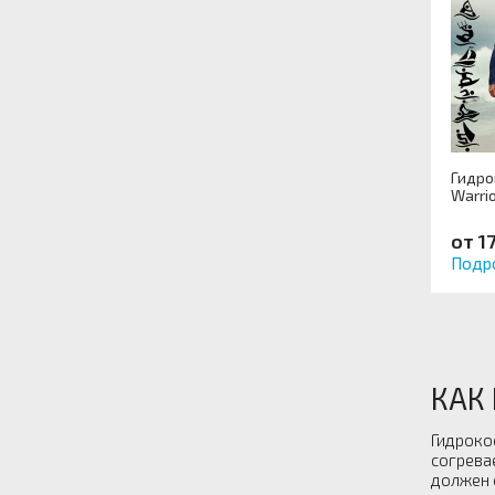
Гидро
Warri
от 1
Подр
КАК
Гидроко
согрева
должен 