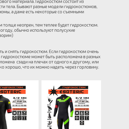
ового материала. Гидрокостюм состоит из
сти тела. Бывают разные модели гидрокостюмов,
тюмы, а даже есть некоторые со съемными
м толще неопрен, тем теплее будет гидрокостюм.
погоду, обычно используют полусухие
оворим)
ь и снять гидрокостюм. Если гидрокостюм очень
на гидрокостюме может быть расположена в разных
ложена сзади на плечах от одного к другому, или
ко хорошо, что их можно надеть через горловину.