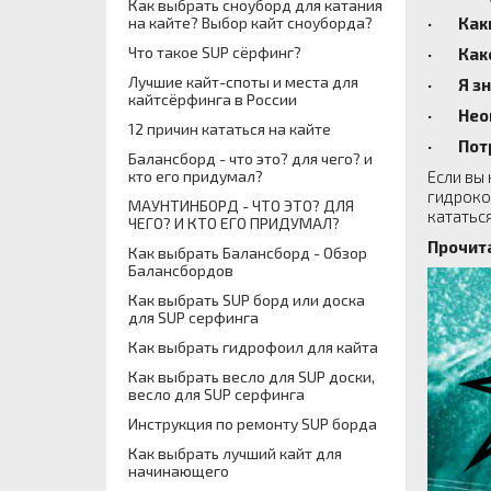
Как выбрать сноуборд для катания
на кайте? Выбор кайт сноуборда?
· Каки
Что такое SUP сёрфинг?
· Како
Лучшие кайт-споты и места для
· Я зн
кайтсёрфинга в России
· Неоп
12 причин кататься на кайте
· Потре
Балансборд - что это? для чего? и
кто его придумал?
Если вы
гидроко
МАУНТИНБОРД - ЧТО ЭТО? ДЛЯ
кататьс
ЧЕГО? И КТО ЕГО ПРИДУМАЛ?
Прочит
Как выбрать Балансборд - Обзор
Балансбордов
Как выбрать SUP борд или доска
для SUP серфинга
Как выбрать гидрофоил для кайта
Как выбрать весло для SUP доски,
весло для SUP серфинга
Инструкция по ремонту SUP борда
Как выбрать лучший кайт для
начинающего