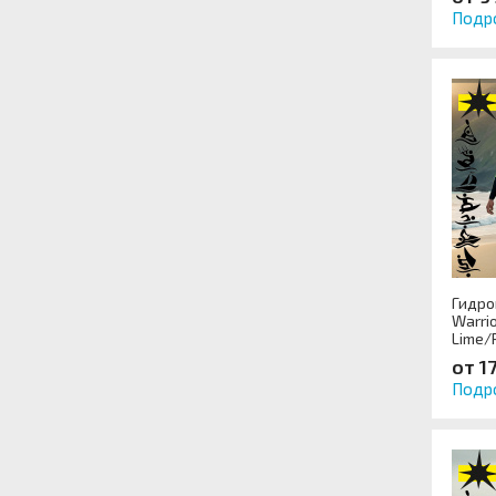
Подр
Гидро
Warri
Lime/
от 1
Подр