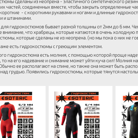
стюмы сделаны из неопрена - эластичного синтетического резин
их частей, соединенных вместе, чтобы закрыть определенные ча
короткие - с короткими рукавами и ногами и длинные гидрокос
и и штанинами.
 для гидрокостюмов бывает разной толщины от 2мм до 6 мм. Че
е внимание, что храбрецы, которые катаются в очень холодную 
стюмы, которые сделаны не из неопрена. (но мы пока о них не г
даже есть гидрокостюмы с греющим элементом.
ого гидрокостюма есть молния, с помощью которой проще надет
, то на его надевание и снимание может уйти куча сил! Молния 
 Обычно ее располагают на спине, но также она может быть распо
 над грудью. Появились гидрокостюмы, которые тянутся настоль