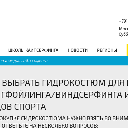
+79
Моск
Субб
ШКОЛЫ КАЙТСЕРФИНГА
НОВОСТИ
РЕГИОНЫ
ование для кайтсерфинга
форум
Балансборды
_
Q
Гидро Аксессуары
равочник
Подарочные сертификаты
еские ссылки
Промо
 ВЫБРАТЬ ГИДРОКОСТЮМ ДЛЯ
ГФОЙЛИНГА/ВИНДСЕРФИНГА И
ОВ СПОРТА
ОКУПКЕ ГИДРОКОСТЮМА НУЖНО ВЗЯТЬ ВО ВНИМ
, ОТВЕТЬТЕ НА НЕСКОЛЬКО ВОПРОСОВ: