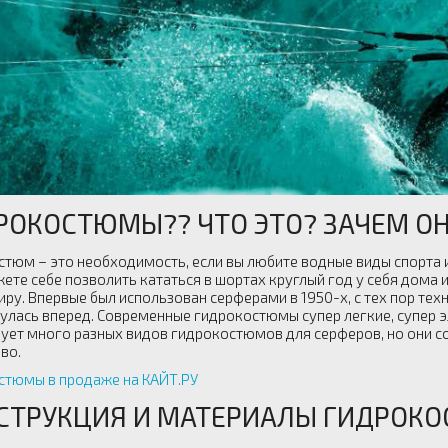
РОКОСТЮМЫ?? ЧТО ЭТО? ЗАЧЕМ ОН
стюм – это необходимость, если вы любите водные виды спорта и
жете себе позволить кататься в шортах круглый год у себя дома 
иру. Впервые был использован серферами в 1950-х, с тех пор т
улась вперед. Современные гидрокостюмы супер легкие, супер э
ует много разных видов гидрокостюмов для серферов, но они с
во.
стюмы в продаже на КАЙТ.РУ
СТРУКЦИЯ И МАТЕРИАЛЫ ГИДРОК