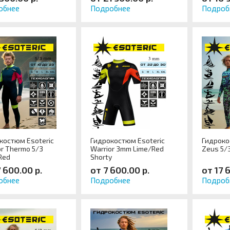
обнее
Подробнее
Подроб
костюм Esoteric
Гидрокостюм Esoteric
Гидроко
or Thermo 5/3
Warrior 3mm Lime/Red
Zeus 5/
Red
Shorty
7 600.00 р.
от 7 600.00 р.
от 17 
обнее
Подробнее
Подроб