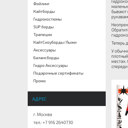
Гидроко
Фойлинг
маленьк
бывают 
Кайтборды
рукавам
Гидрокостюмы
Неопрен
SUP борды
Обратит
Трапеции
гидроко
КайтСноуборды/Лыжи
Теперь 
Аксессуары
У обычн
плотный
Балансборды
местах.
Гидро Аксессуары
спереди
Подарочные сертификаты
Промо
АДРЕС
г. Москва
тел.: +7 916 2640730