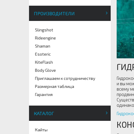
ПРОИЗВОДИТЕЛИ
Slingshot
Rideengine
Shaman
Esoteric
KiteFlash
ГИД
Body Glove
Гидроко
Приглашаем к сотрудничеству
и вы мо
Размерная таблица
всему м
продвин
Гарантия
Существ
одинако
КАТАЛОГ
Гидроко
КОН
Кайты