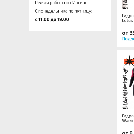
Режим работы по Москве
С понедельника по пятницу:
Гидро
c 11.00 до 19.00
Lotus
от 3
Подр
Гидро
Warrio
от 9