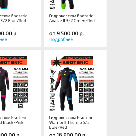
стюм Esoteric
Гидрокостюм Esoteric
3/2 Blue/Red
Avatar II 3/2 Green/Red
00.00 р.
от 9 500.00 р.
нее
Подробнее
стюм Esoteric
Гидрокостюм Esoteric
3 Black/Pink
Warrior II Thermo 5/3
Blue/Red
900.00 р.
от 16 900.00 р.