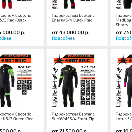
костюм Esoteric
Гидрокостюм Esoteric
Гидроко
 5/3 Red/Black
Energy 5/4 Black/Red
MadDog 
Shorty
5 000.00 р.
от 43 000.00 р.
от 7 5
обнее
Подробнее
Подроб
костюм Esoteric
Гидрокостюм Esoteric
Гидроко
r II 3/2 Green/Red
SurfWolf 5/4 Front Zip
Lotus 5/
 500.00 р.
от 21 500.00 р.
от 16 