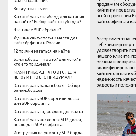
Кайт справочник
продажам оборудов
Воздушные змеи
кайтинга предста
всей территории Р
Как выбрать сноуборд для катания
кайтсерфинга и ка
на кайте? Выбор кайт сноуборда?
Что такое SUP сёрфинг?
Лучшие кайт-споты и места для
Ассортимент наше
кайтсёрфинга в России
себе экипировку о
удовлетворить пот
12 причин кататься на кайте
нашего клиента, п
Балансборд - что это? для чего? и
обмена и возврата
кто его придумал?
квалифицированно
МАУНТИНБОРД - ЧТО ЭТО? ДЛЯ
кайтингом или выб
ЧЕГО? И КТО ЕГО ПРИДУМАЛ?
надежность качест
радость и положи
Как выбрать Балансборд - Обзор
Балансбордов
Как выбрать SUP борд или доска
для SUP серфинга
Как выбрать гидрофоил для кайта
Как выбрать весло для SUP доски,
весло для SUP серфинга
Инструкция по ремонту SUP борда