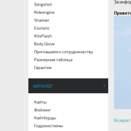
За инфо
Slingshot
Rideengine
Приветс
Shaman
Esoteric
KiteFlash
Body Glove
Приглашаем к сотрудничеству
Размерная таблица
Гарантия
КАТАЛОГ
Кайты
Фойлинг
Кайтборды
Возврат 
Гидрокостюмы