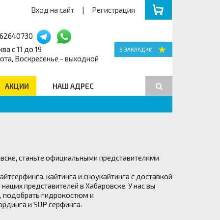
Вход на сайт
|
Регистрация
162640730
ва с 11 до 19
ота, Воскресенье - выходной
АКЦИИ
НАШ АДРЕС
Поиск
овске, станьте официальными представителями
йтсерфинга, кайтинга и сноукайтинга с доставкой
 наших представителей в Хабаровске. У нас вы
ю, подобрать гидрокостюм и
ординга и SUP серфинга.