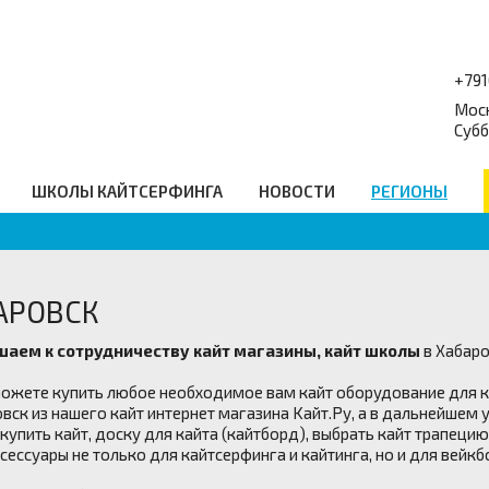
+79
Моск
Субб
ШКОЛЫ КАЙТСЕРФИНГА
НОВОСТИ
РЕГИОНЫ
форум
Балансборды
_
Q
Гидро Аксессуары
равочник
Подарочные сертификаты
еские ссылки
Промо
АРОВСК
шаем к сотрудничеству
кайт магазины, кайт школы
в Хабар
можете купить любое необходимое вам кайт оборудование для ка
вск из нашего кайт интернет магазина Kайт.Ру, а в дальнейшем у
купить кайт, доску для кайта (кайтборд), выбрать кайт трапеци
сессуары не только для кайтсерфинга и кайтинга, но и для вейкб