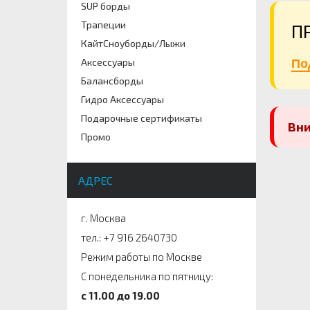
SUP борды
Трапеции
П
КайтСноуборды/Лыжи
Аксессуары
По
Балансборды
Гидро Аксессуары
Подарочные сертификаты
Вн
Промо
АДРЕС
г. Москва
тел.: +7 916 2640730
Режим работы по Москве
С понедельника по пятницу:
c 11.00 до 19.00