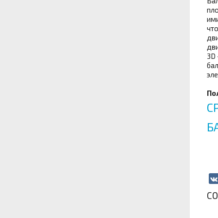
Бал
пло
ими
что
дви
дви
3D 
бал
эле
По
С
Б
С