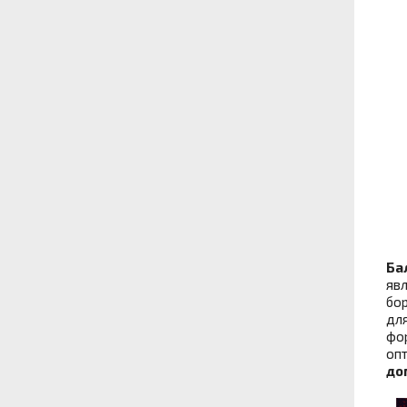
Ба
явл
бор
для
фор
опт
до