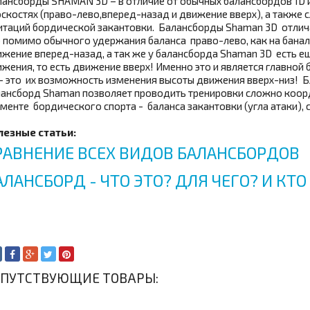
ансборды SHAMAN 3D – в отличие от обычных балансбордов 1D и
скостях (право-лево,вперед-назад и движение вверх), а также
таций бордической закантовки. Балансборды Shaman 3D отлича
 помимо обычного удержания баланса право-лево, как на банал
жение вперед-назад, а так же у балансборда Shaman 3D есть 
жения, то есть движение вверх! Именно это и является главн
- это их возможность изменения высоты движения вверх-низ! 
ансборд Shaman позволяет проводить тренировки сложно коор
ментe бордического спорта - баланса закантовки (угла атаки),
лезные статьи:
РАВНЕНИЕ ВСЕХ ВИДОВ БАЛАНСБОРДОВ
АЛАНСБОРД - ЧТО ЭТО? ДЛЯ ЧЕГО? И КТ
ОПУТСТВУЮЩИЕ ТОВАРЫ: