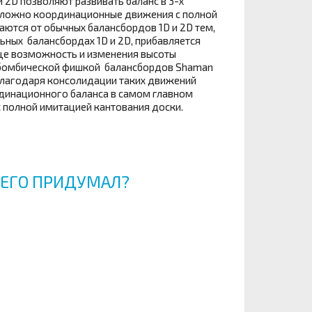
 2D позволяют развивать баланс в 3-х
 сложно координационные движения с полной
ются от обычных балансбордов 1D и 2D тем,
ьных балансбордах 1D и 2D, прибавляется
еще возможность и изменения высоты
ой бомбической фишкой балансбордов Shaman
Благодаря консолидации таких движений
динационного баланса в самом главном
 с полной имитацией кантования доски.
О ЕГО ПРИДУМАЛ?