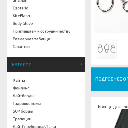
Shaman
Esoteric
KiteFlash
Body Glove
Приглашаем к сотрудничеству
Размерная таблица
Гарантия
КАТАЛОГ
ПОДРОБНЕЕ О
Кайты
Фойлинг
Кайтборды
Гидрокостюмы
Кольцо для кр
SUP борды
Трапеции
КайтСноуборды/Лыжи