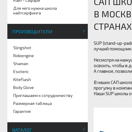
САП ШКО
Кайт- сафари
Для чего нужна школа
В МОСКВ
кайтсерфинга
СТРАНАХ
ПРОИЗВОДИТЕЛИ
SUP (stand-up-pad
Slingshot
лучший помощник 
Rideengine
Несмотря на кажущ
Shaman
освоить, чтобы в 
А главное, позвол
Esoteric
KiteFlash
В наших САП школа
Body Glove
прогулку в компа
Наши SUP школы о
Приглашаем к сотрудничеству
Размерная таблица
Гарантия
КАТАЛОГ