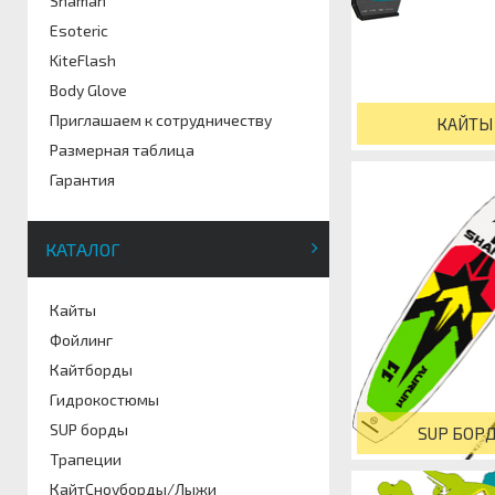
Shaman
Esoteric
KiteFlash
Body Glove
Приглашаем к сотрудничеству
КАЙТЫ
Размерная таблица
Гарантия
КАТАЛОГ
Кайты
Фойлинг
Кайтборды
Гидрокостюмы
SUP борды
SUP БОР
Трапеции
КайтСноуборды/Лыжи