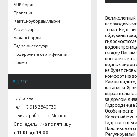
SUP борды
Трапеции
Великолепный
КайтСноуборды/Лыжи
необходимыми 
Аксессуары
тепла. Ведь н
обдувания райд
Балансборды
гидрокостюме и
Гидро Аксессуары
водонепроница
между Вашим т
Подарочные сертификаты
посвятить кат
Промо
водных видов 
не будет сковы
комфорт и в во
АДРЕС
Как вы видите,
катанием. Ярки
выразительнос
г. Москва
за другом диза
Гидроодежда Es
тел.: +7 916 2640730
Особенности:
Режим работы по Москве
Короткий мужс
Гидрокостюм из
С понедельника по пятницу:
Пластиковая с
c 11.00 до 19.00
Регулируемый 