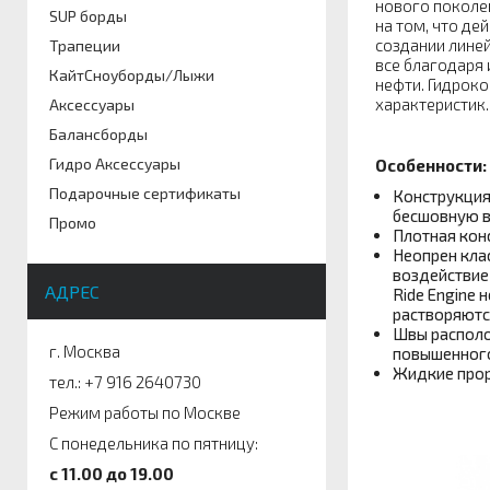
нового поколен
SUP борды
на том, что де
создании линей
Трапеции
все благодаря 
КайтСноуборды/Лыжи
нефти. Гидрок
характеристик.
Аксессуары
Балансборды
Гидро Аксессуары
Особенности:
Подарочные сертификаты
Конструкция
бесшовную в
Промо
Плотная кон
Неопрен кла
воздействие
АДРЕС
Ride Engine 
растворяются
Швы располо
г. Москва
повышенного
Жидкие прор
тел.: +7 916 2640730
Режим работы по Москве
С понедельника по пятницу:
c 11.00 до 19.00