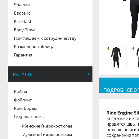
Shaman
Esoteric
KiteFlash
Body Glove
Приглашаем к сотрудничеству
Размерная таблица
Гарантия
КАТАЛОГ
ПОДРОБНЕЕ О
Кайты
Фойлинг
Кайтборды
Ride Engine Si
Гидрокостюмы
когда уже не т
нравятся швы н
Женские Гидрокостюмы
больше не иска
Мужские Гидрокостюмы
сохранение теп