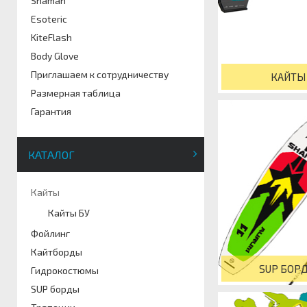
Shaman
Esoteric
KiteFlash
Body Glove
Приглашаем к сотрудничеству
КАЙТЫ
Размерная таблица
Гарантия
КАТАЛОГ
Кайты
Кайты БУ
Фойлинг
Кайтборды
SUP БОР
Гидрокостюмы
SUP борды