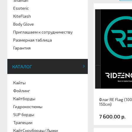
Shaman
Esoteric
KiteFlash
Body Glove
Приглашаем к сотрудничеству
Размерная таблица
Гарантия
КАТАЛОГ
Кайты
Фойлинг
Кайтборды
Флаг RE Flag (10
150cm)
Гидрокостюмы
SUP борды
7 600.00 р.
Трапеции
КайтСноуборды/Лыжи