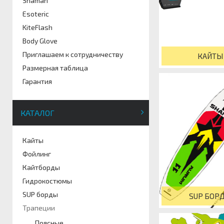
Shaman
Esoteric
KiteFlash
Body Glove
Приглашаем к сотрудничеству
КАЙТЫ
Размерная таблица
Гарантия
КАТАЛОГ
Кайты
Фойлинг
Кайтборды
Гидрокостюмы
SUP борды
SUP БОР
Трапеции
Поясные