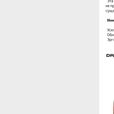
Эта 
не п
суще
Инн
Усил
Обно
Эрго