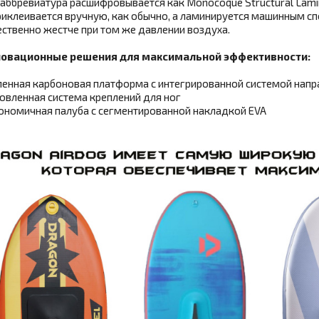
аббревиатура расшифровывается как Monocoque Structural Lamina
риклеивается вручную, как обычно, а ламинируется машинным сп
ственно жестче при том же давлении воздуха.
овационные решения для максимальной эффективности:
енная карбоновая платформа с интегрированной системой нап
вленная система креплений для ног
номичная палуба с сегментированной накладкой EVA