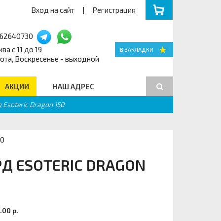
Вход на сайт
|
Регистрация
162640730
ва с 11 до 19
ота, Воскресенье - выходной
АКЦИИ
НАШ АДРЕС
Esoteric Dragon 150
Поиск
50
Д ESOTERIC DRAGON
.00 р.