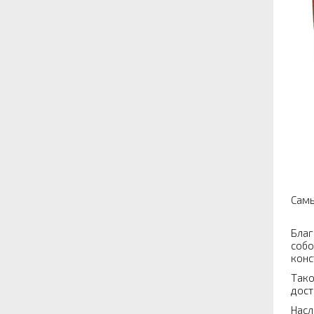
Самы
Благ
собо
конс
Тако
дост
Насл