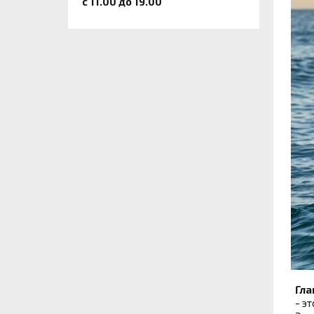
c 11.00 до 19.00
Гла
- эт