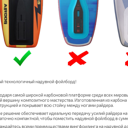
й технологичный надувной фойлборд!
одаря самой широкой карбоновой платформе среди всех мировы
й вершину композитного мастерства. Изготовленная из карбона
трукцией и покрывает всю стойку между ногами райдера.
е решение обеспечивает идеальную передачу усилий райдера на 
аточно компактной, чтобы поместить надувной фойлборд в сумк
аждайтесь всеми преимуществами вингфоилинга на надувной дос