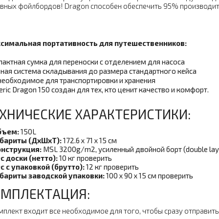
вных фойлбордов! Dragon способен обеспечить 95% производит
симальная портативность для путешественников:
актная сумка для переноски с отделением для насоса
ная система складывания до размера стандартного кейса
необходимое для транспортировки и хранения
eric Dragon 150 создан для тех, кто ценит качество и комфорт.
ХНИЧЕСКИЕ ХАРАКТЕРИСТИКИ:
бъем:
150L
бариты (ДхШхТ):
172.6 x 71 x 15 см
нструкция:
MSL 3200g/m2, усиленный двойной борт (double laye
с доски (нетто):
10 кг проверить
с с упаковкой (брутто):
12 кг
проверить
бариты заводской упаковки:
100 x 90 x 15 см
проверить
МПЛЕКТАЦИЯ:
мплект входит все необходимое для того, чтобы сразу отправитьс