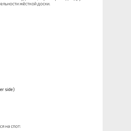
ельности жёсткой доски.
r side)
я на спот: