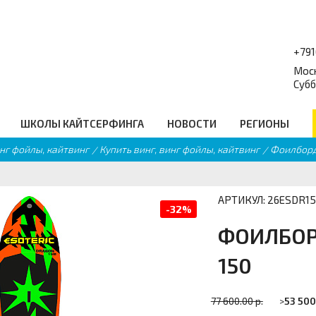
+79
Моск
Субб
ШКОЛЫ КАЙТСЕРФИНГА
НОВОСТИ
РЕГИОНЫ
инг фойлы, кайтвинг
Купить винг, винг фойлы, кайтвинг
Фоилборд 
форум
Балансборды
_
Q
Гидро Аксессуары
равочник
Подарочные сертификаты
еские ссылки
Промо
АРТИКУЛ: 26ESDR1
-32%
ФОИЛБОР
150
77 600.00 р.
>
53 500