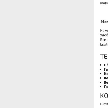
наду
Мак
Комп
Удоб
Все 
Esot
ТЕ
О
Га
Ко
Ве
Ве
Га
КО
В ко