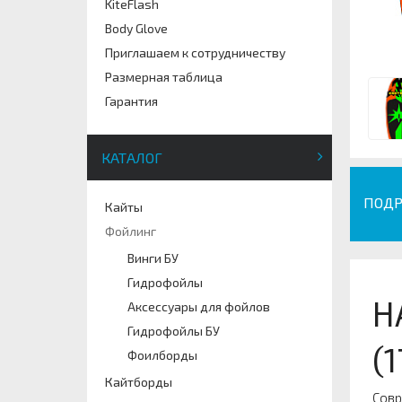
KiteFlash
Body Glove
Приглашаем к сотрудничеству
Размерная таблица
Гарантия
КАТАЛОГ
ПОДР
Кайты
Фойлинг
Винги БУ
Гидрофойлы
Н
Аксессуары для фойлов
Гидрофойлы БУ
(
Фоилборды
Кайтборды
Совр