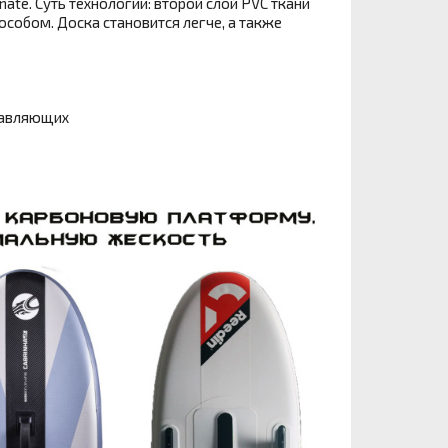
te. Суть технологии: второй слой PVC ткани
особом. Доска становится легче, а также
равляющих