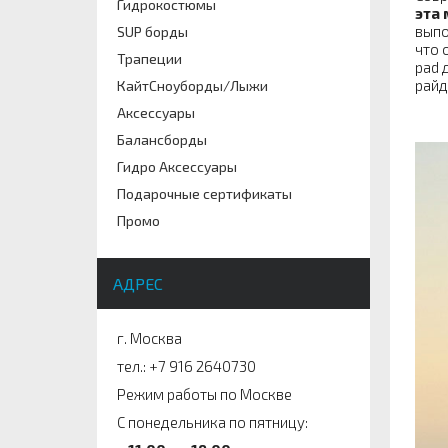
Гидрокостюмы
эта 
выпо
SUP борды
что 
Трапеции
pad 
райд
КайтСноуборды/Лыжи
Аксессуары
Балансборды
Гидро Аксессуары
Подарочные сертификаты
Промо
АДРЕС
г. Москва
тел.: +7 916 2640730
Режим работы по Москве
С понедельника по пятницу: