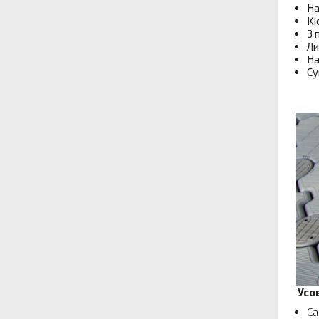
На
Ki
3 
Ли
На
Су
Усо
Са