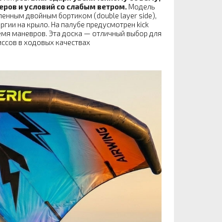
ров и условий со слабым ветром.
Модель
нным двойным бортиком (double layer side),
гии на крыло. На палубе предусмотрен kick
емя маневров. Эта доска — отличный выбор для
ссов в ходовых качествах