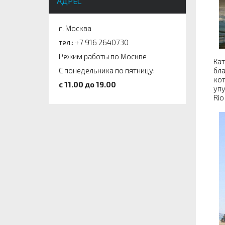
АДРЕС
г. Москва
тел.: +7 916 2640730
Режим работы по Москве
Кат
бла
С понедельника по пятницу:
кот
c 11.00 до 19.00
упу
Rio