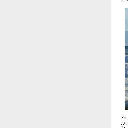
Ког
дос
Анг