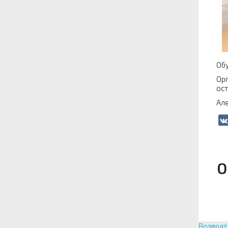
Обу
Орг
ост
Ал
О
Возврат 