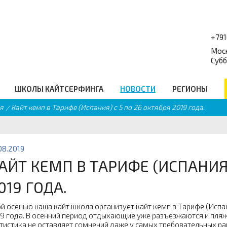
+79
Моск
Субб
ШКОЛЫ КАЙТСЕРФИНГА
НОВОСТИ
РЕГИОНЫ
я
Кайт кемп в Тарифе (Испания) с 5 по 26 октября 2019 года.
форум
Балансборды
_
Q
Гидро Аксессуары
равочник
Подарочные сертификаты
еские ссылки
Промо
08.2019
АЙТ КЕМП В ТАРИФЕ (ИСПАНИЯ)
019 ГОДА.
й осенью наша кайт школа организует кайт кемп в Тарифе (Испани
9 года. В осенний период отдыхающие уже разъезжаются и пляжи
тистика не оставляет сомнений даже у самых требовательных рай