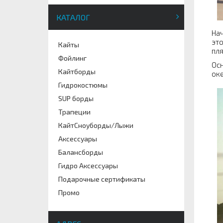
КАТАЛОГ
Нач
это
Кайты
пля
Фойлинг
Осн
Кайтборды
оке
Гидрокостюмы
SUP борды
Трапеции
КайтСноуборды/Лыжи
Аксессуары
Балансборды
Гидро Аксессуары
Подарочные сертификаты
Промо