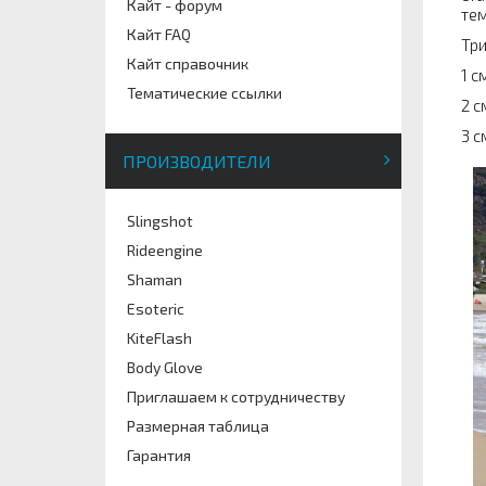
Кайт - форум
тем
Кайт FAQ
Три
Кайт справочник
1 с
Тематические ссылки
2 с
3 с
ПРОИЗВОДИТЕЛИ
Slingshot
Rideengine
Shaman
Esoteric
KiteFlash
Body Glove
Приглашаем к сотрудничеству
Размерная таблица
Гарантия