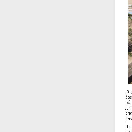
Обу
без
обе
дви
вла
раз
Про
ком