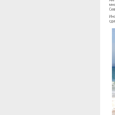
мно
Сев
Инс
сд