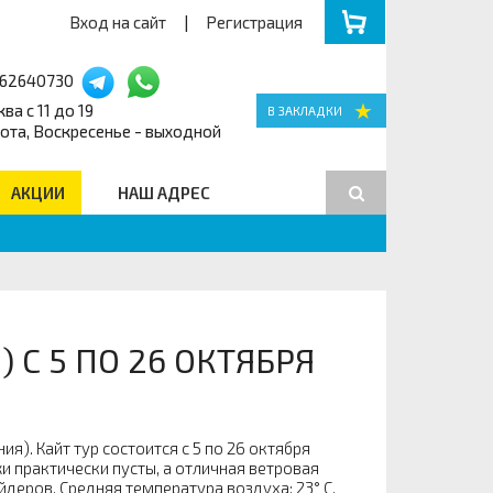
Вход на сайт
|
Регистрация
162640730
ва с 11 до 19
ота, Воскресенье - выходной
АКЦИИ
НАШ АДРЕС
Поиск
 С 5 ПО 26 ОКТЯБРЯ
я). Кайт тур состоится с 5 по 26 октября
 практически пусты, а отличная ветровая
деров. Средняя температура воздуха: 23° С,