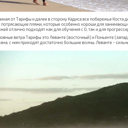
иная от Тарифы и далее в сторону Кадиса все побережье Коста де л
 потрясающие пляжи, которые особенно хороши для занимающих
жей отлично подходят как для обучения с 0, так и для прогресс
овные ветра Тарифы это Леванте (восточный) и Поньенте (западн
ана, с ним приходят достаточно большие волны. Леванте - силь