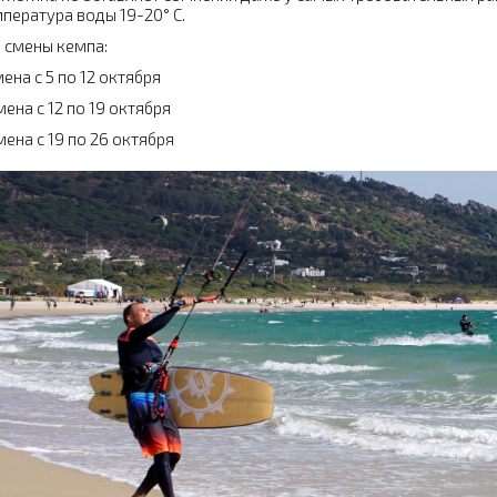
пература воды 19-20° С.
 смены кемпа:
мена с 5 по 12 октября
мена с 12 по 19 октября
мена с 19 по 26 октября