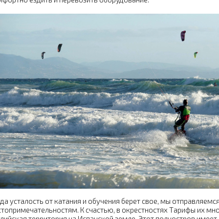
да усталость от катания и обучения берет свое, мы отправляемс
топримечательностям. К счастью, в окрестностях Тарифы их мно
лийская территория на Испанской земле. Этот полуостров имеет