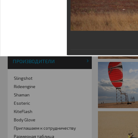
Фотогалерея
Кайт видео
Кайт - форум
Кайт FAQ
Кайт справочник
Тематические ссылки
ПРОИЗВОДИТЕЛИ
Slingshot
Rideengine
Shaman
Esoteric
KiteFlash
Body Glove
Приглашаем к сотрудничеству
Размерная таблица