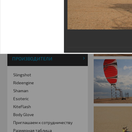
Фотогалерея
Кайт видео
Кайт - форум
Кайт FAQ
Кайт справочник
Тематические ссылки
ПРОИЗВОДИТЕЛИ
Slingshot
Rideengine
Shaman
Esoteric
KiteFlash
Body Glove
Приглашаем к сотрудничеству
Размерная таблица