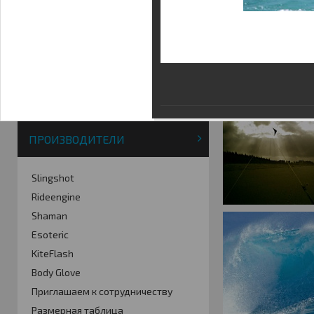
Фотогалерея
Кайт видео
Кайт - форум
Кайт FAQ
Кайт справочник
Тематические ссылки
ПРОИЗВОДИТЕЛИ
Slingshot
Rideengine
Shaman
Esoteric
KiteFlash
Body Glove
Приглашаем к сотрудничеству
Размерная таблица