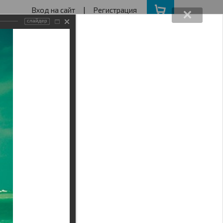
Вход на сайт
|
Регистрация
слайдер
162640730
ва с 11 до 19
ота, Воскресенье - выходной
АКЦИИ
НАШ АДРЕС
Поиск