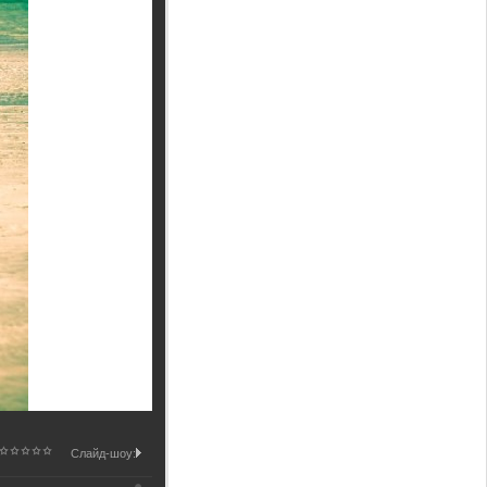
Слайд-шоу: