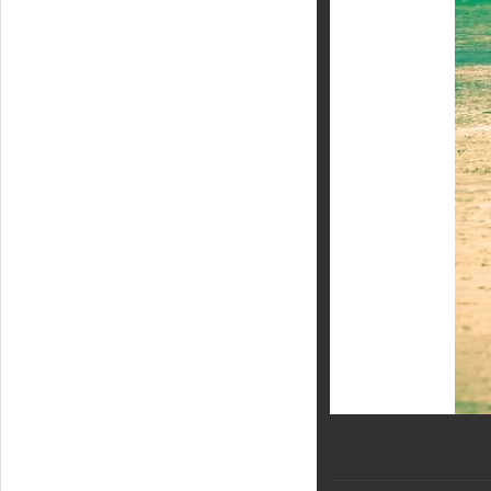
Кайт - форум
Кайт FAQ
Кайт справочник
Тематические ссылки
ПРОИЗВОДИТЕЛИ
Slingshot
Rideengine
Shaman
Esoteric
KiteFlash
Body Glove
Приглашаем к сотрудничеству
Размерная таблица
Гарантия