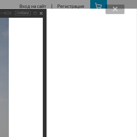
Вход на сайт
|
Регистрация
слайдер
162640730
ва с 11 до 19
ота, Воскресенье - выходной
АКЦИИ
НАШ АДРЕС
Поиск