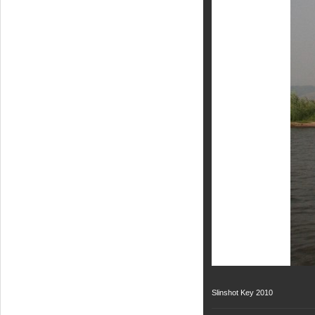
Кайт - форум
Кайт FAQ
Кайт справочник
Тематические ссылки
ПРОИЗВОДИТЕЛИ
Slingshot
Rideengine
Shaman
Esoteric
KiteFlash
Body Glove
Приглашаем к сотрудничеству
Размерная таблица
Slinshot Key 2010
Гарантия