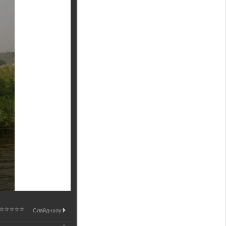
Слайд-шоу: