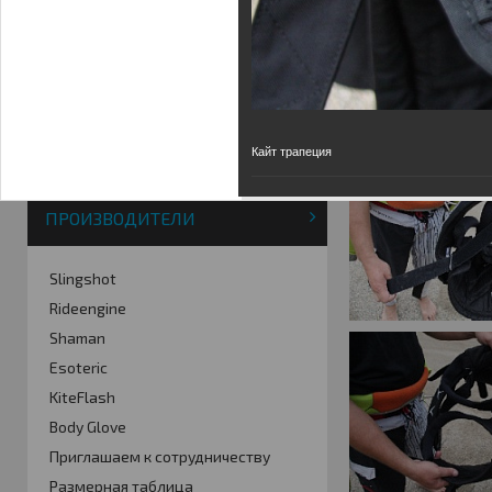
Фотогалерея
Кайт видео
Кайт - форум
Кайт FAQ
Кайт справочник
Тематические ссылки
Кайт трапеция
ПРОИЗВОДИТЕЛИ
Slingshot
Rideengine
Shaman
Esoteric
KiteFlash
Body Glove
Приглашаем к сотрудничеству
Размерная таблица