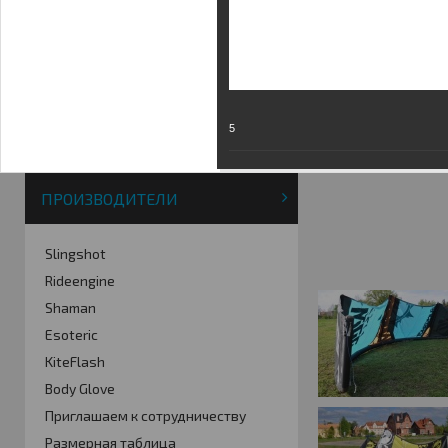
Фотогалерея
Кайт видео
Кайт - форум
Кайт FAQ
Кайт справочник
5
Тематические ссылки
ПРОИЗВОДИТЕЛИ
Slingshot
Rideengine
Shaman
Esoteric
KiteFlash
Body Glove
Приглашаем к сотрудничеству
Размерная таблица