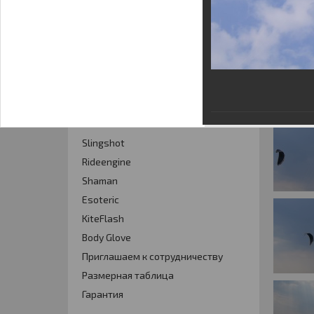
Кайт - форум
Кайт FAQ
Кайт справочник
Тематические ссылки
ПРОИЗВОДИТЕЛИ
Slingshot
Rideengine
Shaman
Esoteric
KiteFlash
Body Glove
Приглашаем к сотрудничеству
Размерная таблица
Гарантия