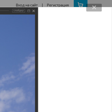
Вход на сайт
|
Регистрация
слайдер
162640730
ва с 11 до 19
ота, Воскресенье - выходной
АКЦИИ
НАШ АДРЕС
Поиск