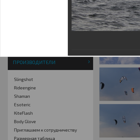
Фотогалерея
Кайт видео
Кайт - форум
Кайт FAQ
Кайт справочник
Тематические ссылки
ПРОИЗВОДИТЕЛИ
Slingshot
Rideengine
Shaman
Esoteric
KiteFlash
Body Glove
Приглашаем к сотрудничеству
Размерная таблица