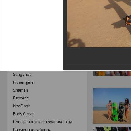
Фотогалерея
Кайт видео
Кайт - форум
Кайт FAQ
Кайт справочник
Тематические ссылки
ПРОИЗВОДИТЕЛИ
Slingshot
Rideengine
Shaman
Esoteric
KiteFlash
Body Glove
Приглашаем к сотрудничеству
Размерная таблица