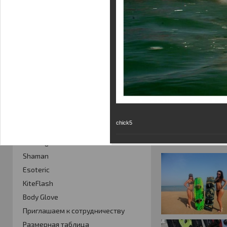
Фотогалерея
Кайт видео
Кайт - форум
Кайт FAQ
Кайт справочник
Тематические ссылки
ПРОИЗВОДИТЕЛИ
chick5
Slingshot
Rideengine
Shaman
Esoteric
KiteFlash
Body Glove
Приглашаем к сотрудничеству
Размерная таблица