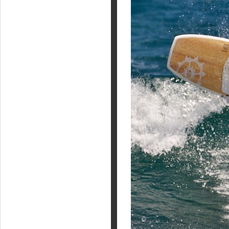
Фотогалерея
Кайт видео
Кайт - форум
Кайт FAQ
Кайт справочник
Тематические ссылки
ПРОИЗВОДИТЕЛИ
Slingshot
Rideengine
Shaman
Esoteric
KiteFlash
Body Glove
Приглашаем к сотрудничеству
Размерная таблица