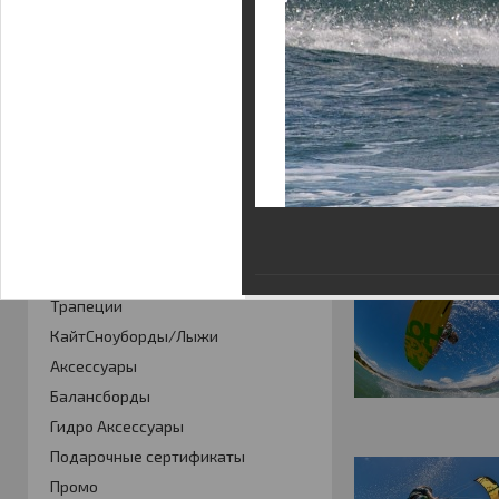
Гарантия
КАТАЛОГ
Кайты
Фойлинг
Кайтборды
Гидрокостюмы
SUP борды
Трапеции
КайтСноуборды/Лыжи
Аксессуары
Балансборды
Гидро Аксессуары
Подарочные сертификаты
Промо