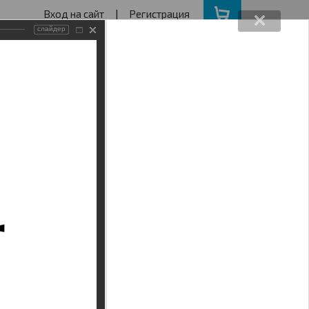
Вход на сайт
|
Регистрация
слайдер
162640730
ва с 11 до 19
ота, Воскресенье - выходной
АКЦИИ
НАШ АДРЕС
Поиск