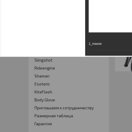
Кайт - форум
Кайт FAQ
Кайт справочник
Тематические ссылки
ПРОИЗВОДИТЕЛИ
1_maxке
Slingshot
Rideengine
Shaman
Esoteric
KiteFlash
Body Glove
Приглашаем к сотрудничеству
Размерная таблица
Гарантия