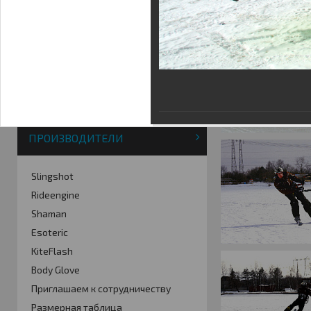
Фотогалерея
Кайт видео
Кайт - форум
Кайт FAQ
Кайт справочник
Тематические ссылки
ПРОИЗВОДИТЕЛИ
Slingshot
Rideengine
Shaman
Esoteric
KiteFlash
Body Glove
Приглашаем к сотрудничеству
Размерная таблица