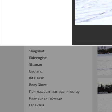
Кайт - форум
Кайт FAQ
Кайт справочник
Тематические ссылки
ПРОИЗВОДИТЕЛИ
Slingshot
Rideengine
Shaman
Esoteric
KiteFlash
Body Glove
Приглашаем к сотрудничеству
Размерная таблица
Гарантия