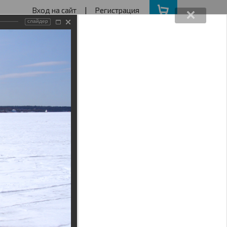
Вход на сайт
|
Регистрация
слайдер
162640730
ва с 11 до 19
ота, Воскресенье - выходной
АКЦИИ
НАШ АДРЕС
Поиск
lingshot_prm/