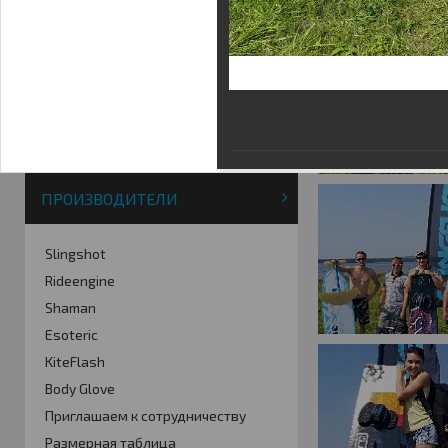
Фотогалерея
Кайт видео
Кайт - форум
Кайт FAQ
Кайт справочник
Тематические ссылки
ПРОИЗВОДИТЕЛИ
Slingshot
Rideengine
Shaman
Esoteric
KiteFlash
Body Glove
Приглашаем к сотрудничеству
Размерная таблица