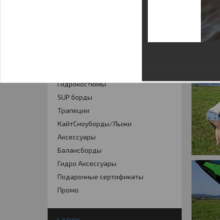
КАТАЛОГ
Кайты
Фойлинг
Кайтборды
Гидрокостюмы
SUP борды
Трапеции
КайтСноуборды/Лыжи
Аксессуары
Балансборды
Гидро Аксессуары
Подарочные сертификаты
Промо