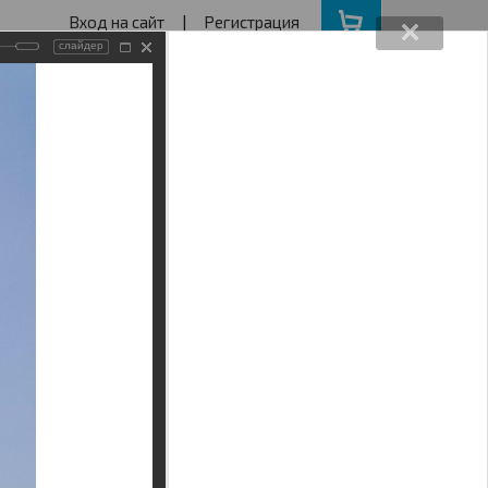
Вход на сайт
|
Регистрация
слайдер
162640730
ва с 11 до 19
ота, Воскресенье - выходной
АКЦИИ
НАШ АДРЕС
LIDE159 2017
Поиск
7 13M SS VISION140 2017