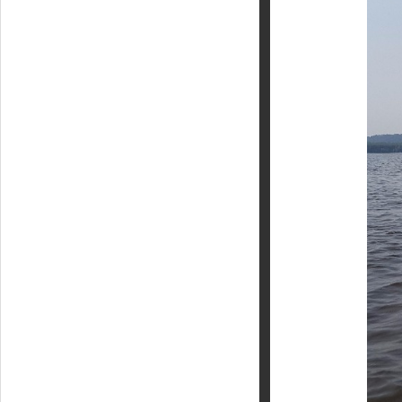
Кайт - форум
Кайт FAQ
Кайт справочник
Тематические ссылки
ПРОИЗВОДИТЕЛИ
Slingshot
Rideengine
Shaman
Esoteric
KiteFlash
Body Glove
Приглашаем к сотрудничеству
Размерная таблица
Гарантия