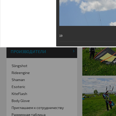
Фотогалерея
Кайт видео
Кайт - форум
Кайт FAQ
Кайт справочник
Тематические ссылки
19
ПРОИЗВОДИТЕЛИ
Slingshot
Rideengine
Shaman
Esoteric
KiteFlash
Body Glove
Приглашаем к сотрудничеству
Размерная таблица