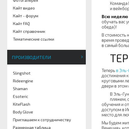
Фотогалерея
Команда K
Кайт видео
и вейкбо
Кайт - форум
Всю неделю
обучать вас у
Кайт FAQ
обеда)!
Кайт справочник
В стоимость 
Тематические ссылки
время провед
в самый боль
ТЕР
ПРОИЗВОДИТЕЛИ
Теперь
в Эль-
Slingshot
достижения к
круговыми ле
Rideengine
двери в этом 
Shaman
В Эль-Гу
Esoteric
пляжем, 
обучения и о
KiteFlash
доступом в И
Body Glove
место для лю
Приглашаем к сотрудничеству
Мы будем жит
Размерная таблица
Венеция», ко