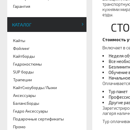
транспортную
Гарантия
кухнями мира
езды.
СТО
КАТАЛОГ
Стоимость у
Кайты
Включает в се
Фойлинг
Неделя обу
Кайтборды
Все необх
Гидрокостюмы
Безлимитн
SUP борды
Обучение в
Начальное
Трапеции
Оплачивается
КайтСноуборды/Лыжи
Тур пакет
Аксессуары
Профессио
Другие ра
Балансборды
Зарегистриро
Гидро Аксессуары
лагеря налич
Подарочные сертификаты
Тур оплачива
Промо