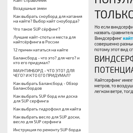
Кайт справочник
Воздушные змеи
ТОЛЬК
Как выбрать сноуборд для катания
на кайте? Выбор кайт сноуборда?
Но если виндсерфи
Что такое SUP сёрфинг?
назвать сравнител
Лучшие кайт-споты и места для
Виндсерфинг
кай
кайтсёрфинга в России
совершенно разные
потому этот вид с
12 причин кататься на кайте
ВИНДСЕР
Балансборд - что это? для чего? и
кто его придумал?
ПОТЕНЦИ
МАУНТИНБОРД - ЧТО ЭТО? ДЛЯ
ЧЕГО? И КТО ЕГО ПРИДУМАЛ?
Кайтсерфинг имеет
Как выбрать Балансборд - Обзор
метров, то воздуш
Балансбордов
легком ветре, тог
Как выбрать SUP борд или доска
для SUP серфинга
Как выбрать гидрофоил для кайта
Как выбрать весло для SUP доски,
весло для SUP серфинга
Инструкция по ремонту SUP борда