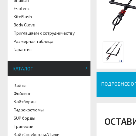
Shaman
Esoteric
KiteFlash
Body Glove
Приглашаем к сотрудничеству
Размерная таблица
Гарантия
КАТАЛОГ
ПОДРОБНЕЕ О
Кайты
Фойлинг
Кайтборды
Гидрокостюмы
SUP борды
ОСТАВ
Трапеции
КайтСноуборды/Лыжи