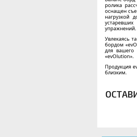
ролика расс
оснащен съе
нагрузкой д
устаревших
упражнений.
Увлекаясь та
бордом «evOl
для вашего 
«evOlution».
Продукция ev
близким.
ОСТАВ