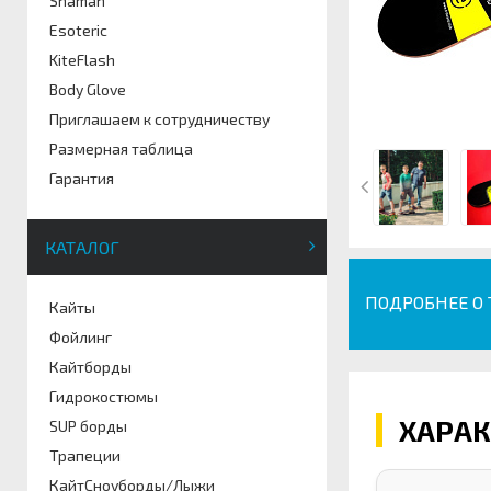
Shaman
Esoteric
KiteFlash
Body Glove
Приглашаем к сотрудничеству
Размерная таблица
Гарантия
КАТАЛОГ
ПОДРОБНЕЕ О
Кайты
Фойлинг
Кайтборды
Гидрокостюмы
ХАРА
SUP борды
Трапеции
КайтСноуборды/Лыжи